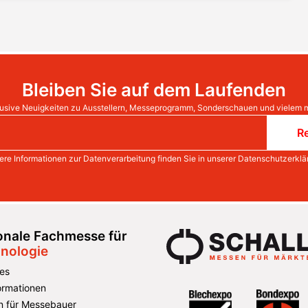
Bleiben Sie auf dem Laufenden
usive Neuigkeiten zu Ausstellern, Messeprogramm, Sonderschauen und vielem 
Re
ere Informationen zur Datenverarbeitung finden Sie in unserer
Datenschutzerklä
ionale Fachmesse für
nologie
es
formationen
n für Messebauer