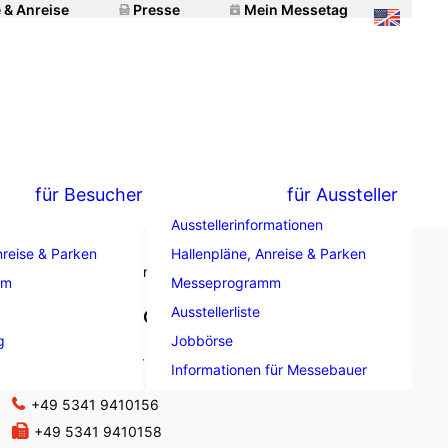
 & Anreise
Presse
Mein Messetag
für Besucher
für Aussteller
Ausstellerinformationen
nreise & Parken
Hallenpläne, Anreise & Parken
mm
Messeprogramm
Ausstellerliste
Blue LaserTools GmbH
g
Jobbörse
Am Zollbrett 12A
38229 Salzgitter
Informationen für Messebauer
Deutschland
+49 5341 9410156
+49 5341 9410158