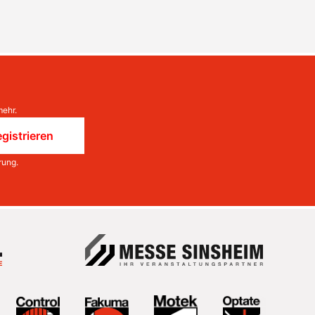
mehr.
gistrieren
rung
.