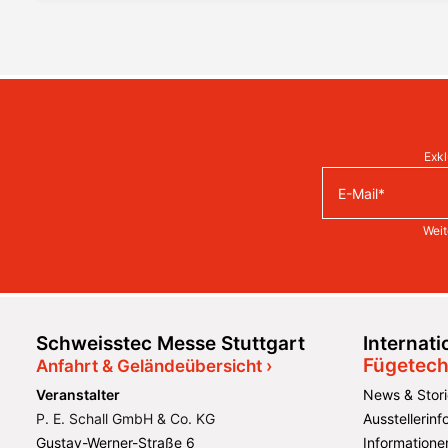
Exkl
Weit
Schweisstec Messe Stuttgart
Internat
Fügetech
Anfahrt & Geländeübersicht ›
Veranstalter
News & Stori
P. E. Schall GmbH & Co. KG
Ausstellerin
Gustav-Werner-Straße 6
Informatione