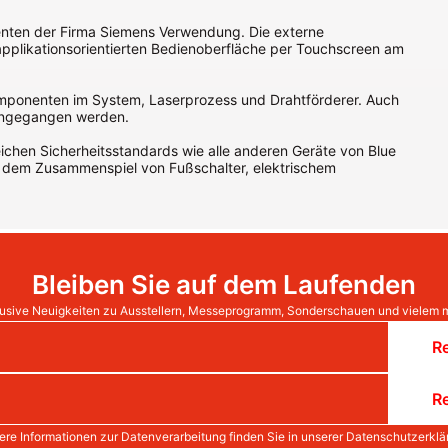
nenten der Firma Siemens Verwendung. Die externe
applikationsorientierten Bedienoberfläche per Touchscreen am
omponenten im System, Laserprozess und Drahtförderer. Auch
eingegangen werden.
eichen Sicherheitsstandards wie alle anderen Geräte von Blue
, dem Zusammenspiel von Fußschalter, elektrischem
Bleiben Sie auf dem Laufenden
usive Neuigkeiten zu Ausstellern, Messeprogramm, Sonderschauen und vielem 
Re
Re
ere Informationen zur Datenverarbeitung finden Sie in unserer
Datenschutzerklä