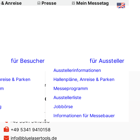
 & Anreise
Presse
Mein Messetag
für Besucher
für Aussteller
Ausstellerinformationen
nreise & Parken
Hallenpläne, Anreise & Parken
mm
Messeprogramm
Ausstellerliste
Blue LaserTools GmbH
g
Jobbörse
Am Zollbrett 12A
38229 Salzgitter
Informationen für Messebauer
+49 5341 9410156
+49 5341 9410158
info@bluelasertools.de