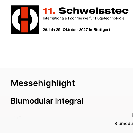
Messehighlight
Blumodular Integral
1 / 2
Blumodul