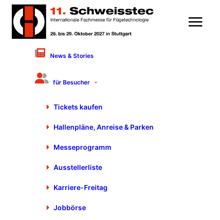
News & Stories
Fachvortrag
für Besucher
Effizient, autark, emissionsarm:
Stickstoff selbst erzeugen mit
Tickets kaufen
Sonnenstrom
Hallenpläne, Anreise & Parken
23. Oktober 2025 von 9:40 bis 10:20 Uhr
Halle 7, Stand 7510
FORUM
Messeprogramm
Frau Helen Landhäußer, Mader GmbH & Co. KG,
Leinfelden-Echterdingen
Ausstellerliste
Produktgruppe: Trenntechnologien
thermisch / mechanisch
Karriere-Freitag
Jobbörse