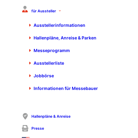
für Aussteller
Mader GmbH & Co. KG
Brühlhofstraße 5
Ausstellerinformationen
70771 Leinfelden-Echterdingen
+49 711 7972 0
Hallenpläne, Anreise & Parken
info@mader.eu
https://www.mader.eu
Messeprogramm
Ausstellerliste
Jobbörse
Informationen für Messebauer
Hallenpläne & Anreise
Presse