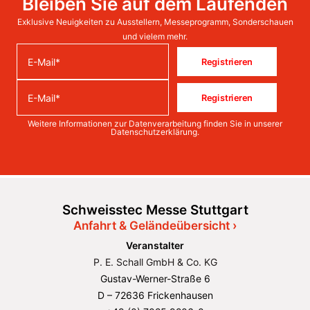
Bleiben Sie auf dem Laufenden
Exklusive Neuigkeiten zu Ausstellern, Messeprogramm, Sonderschauen
und vielem mehr.
Registrieren
Registrieren
Weitere Informationen zur Datenverarbeitung finden Sie in unserer
Datenschutzerklärung
.
Schweisstec Messe Stuttgart
Anfahrt & Geländeübersicht ›
Veranstalter
P. E. Schall GmbH & Co. KG
Gustav-Werner-Straße 6
D – 72636 Frickenhausen