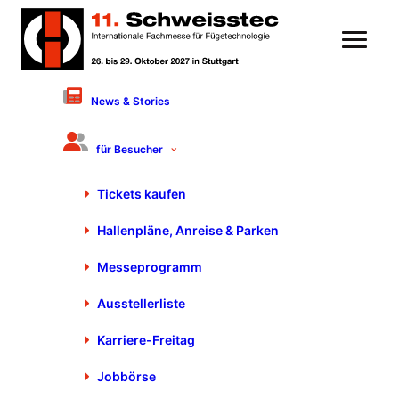
News & Stories
Impressum
für Besucher
Tickets kaufen
P. E. Schall GmbH & Co. KG
Hallenpläne, Anreise & Parken
Gustav-Werner-Str. 6
72636 Frickenhausen
Messeprogramm
Kommanditgesellschaft
mit Sitz in Frickenhausen
Ausstellerliste
Handelsregister
: HRA 720 766
Registergericht
: Amtsgericht Stuttgart
Karriere-Freitag
Persönlich haftende Gesellschafterin
Jobbörse
P. E. Schall Management GmbH
mit Sitz in