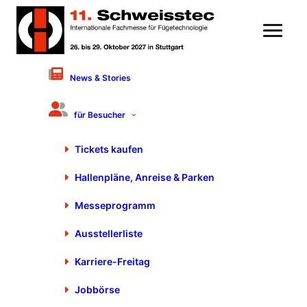
News & Stories
Benutzerprofil
für Besucher
Bitte logge dich ein, um Mein Messetag zu nutzen
Tickets kaufen
Login
Hallenpläne, Anreise & Parken
Messeprogramm
Ausstellerliste
Bleiben Sie auf dem Laufenden
Karriere-Freitag
Exklusive Neuigkeiten zu Ausstellern, Messeprogramm, Sonderschauen
und vielem mehr.
Jobbörse
Registrieren