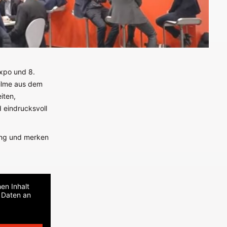
expo und 8.
filme aus dem
iten,
 eindrucksvoll
tung und merken
en Inhalt
i Daten an