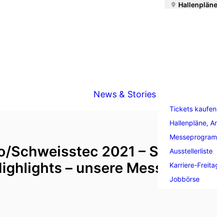
Hallenpläne
News & Stories
Tickets kaufen
Hallenpläne, A
Messeprogra
o/Schweisstec 2021 – Statemen
Ausstellerliste
ighlights – unsere Messefilme
Karriere-Freita
Jobbörse