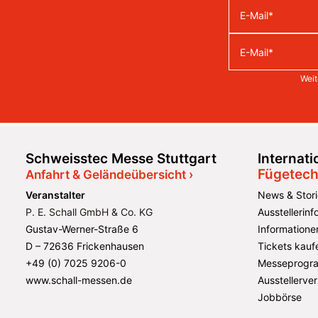
Weit
Schweisstec Messe Stuttgart
Internat
Fügetech
Anfahrt & Geländeübersicht ›
Veranstalter
News & Stori
P. E. Schall GmbH & Co. KG
Ausstellerin
Gustav-Werner-Straße 6
Informatione
D – 72636 Frickenhausen
Tickets kauf
+49 (0) 7025 9206-0
Messeprogr
www.schall-messen.de
Ausstellerver
Jobbörse