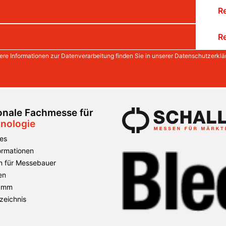
Re
Re
ere Informationen zur Datenverarbeitung finden Sie in unserer
Datenschutzerklä
ionale Fachmesse für
nologie
es
formationen
n für Messebauer
en
amm
zeichnis