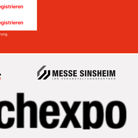
gistrieren
gistrieren
rung
.