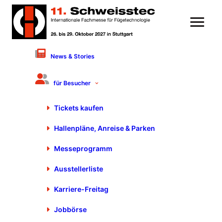
News & Stories
9. November 2023
Innovative Richt- und
für Besucher
Entgratmaschinen | ARKU
Tickets kaufen
Maschinenbau – Andreas
Hallenpläne, Anreise & Parken
Hellriegel
Messeprogramm
Ausstellerliste
Karriere-Freitag
Andreas Hellrichel, Vice President Business Development bei
Jobbörse
ARKU, präsentiert auf der #Blechexpo2023 Innovationen wie