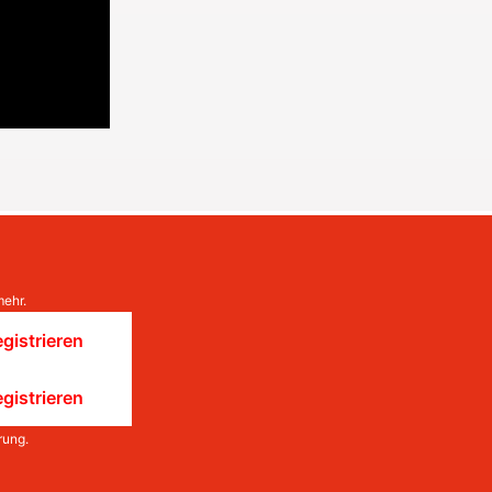
mehr.
gistrieren
gistrieren
rung
.