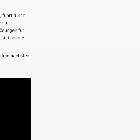
 führt durch
rken
Lösungen für
estationen –
t, dem nächsten